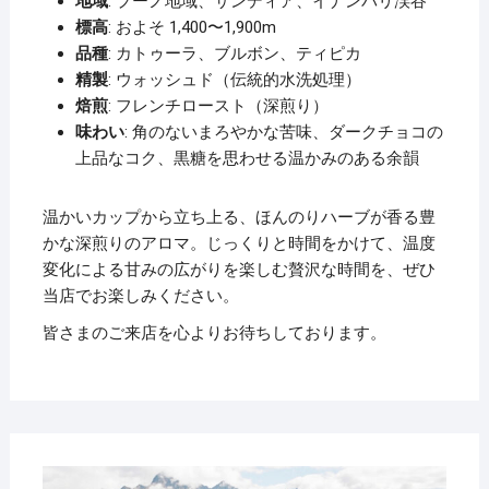
地域
: プーノ地域、サンディア、イナンバリ渓谷
標高
: およそ 1,400〜1,900m
品種
: カトゥーラ、ブルボン、ティピカ
精製
: ウォッシュド（伝統的水洗処理）
焙煎
: フレンチロースト（深煎り）
味わい
: 角のないまろやかな苦味、ダークチョコの
上品なコク、黒糖を思わせる温かみのある余韻
温かいカップから立ち上る、ほんのりハーブが香る豊
かな深煎りのアロマ。じっくりと時間をかけて、温度
変化による甘みの広がりを楽しむ贅沢な時間を、ぜひ
当店でお楽しみください。
皆さまのご来店を心よりお待ちしております。