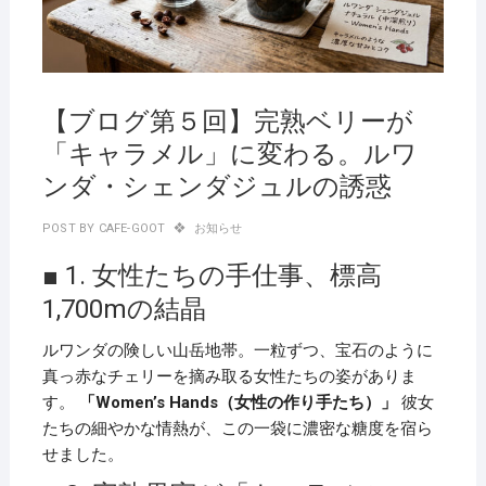
【ブログ第５回】完熟ベリーが
「キャラメル」に変わる。ルワ
ンダ・シェンダジュルの誘惑
POST BY
CAFE-GOOT
お知らせ
■ 1. 女性たちの手仕事、標高
1,700mの結晶
ルワンダの険しい山岳地帯。一粒ずつ、宝石のように
真っ赤なチェリーを摘み取る女性たちの姿がありま
す。
「Women’s Hands（女性の作り手たち）」
彼女
たちの細やかな情熱が、この一袋に濃密な糖度を宿ら
せました。