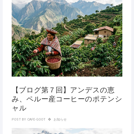
2026
年6
月4
日
【ブログ第７回】アンデスの恵
み、ペルー産コーヒーのポテンシ
ャル
POST BY
CAFE-GOOT
お知らせ