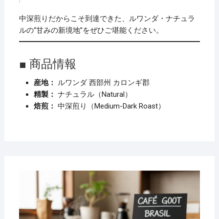
中深煎りだからこそ到達できた、ルワンダ・ナチュラ
ルの“甘みの新境地”をぜひご堪能ください。
■ 商品情報
産地：
ルワンダ 西部州 カロンギ郡
精製：
ナチュラル（Natural）
焙煎：
中深煎り（Medium-Dark Roast）
2026
年2
月20
日