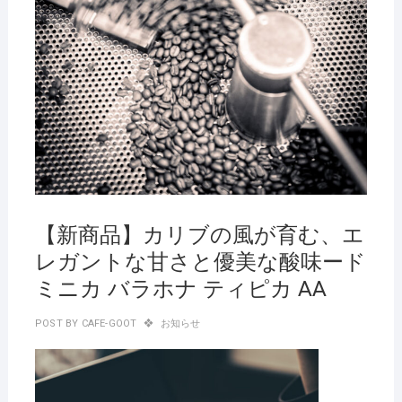
【新商品】カリブの風が育む、エ
レガントな甘さと優美な酸味ード
ミニカ バラホナ ティピカ AA
POST BY
CAFE-GOOT
お知らせ