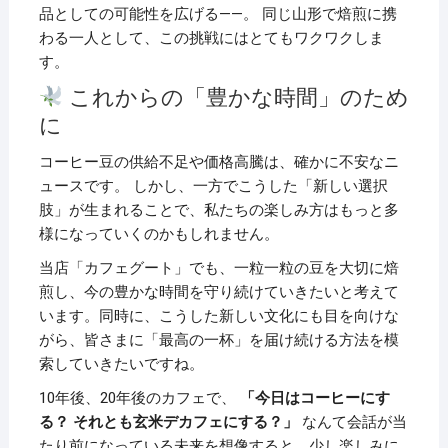
品としての可能性を広げる——。 同じ山形で焙煎に携
わる一人として、この挑戦にはとてもワクワクしま
す。
これからの「豊かな時間」のため
に
コーヒー豆の供給不足や価格高騰は、確かに不安なニ
ュースです。 しかし、一方でこうした「新しい選択
肢」が生まれることで、私たちの楽しみ方はもっと多
様になっていくのかもしれません。
当店「カフェグート」でも、一粒一粒の豆を大切に焙
煎し、今の豊かな時間を守り続けていきたいと考えて
います。同時に、こうした新しい文化にも目を向けな
がら、皆さまに「最高の一杯」を届け続ける方法を模
索していきたいですね。
10年後、20年後のカフェで、
「今日はコーヒーにす
る？ それとも玄米デカフェにする？」
なんて会話が当
たり前になっている未来を想像すると、少し楽しみに