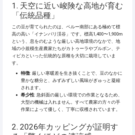
1. 天空に近い峻険な高地が育む
「伝統品種」
この豆が育てられたのは、ペルー南部にある極めて標
高の高い「イナンバリ渓谷」です。標高1,400〜1,900m
という、息をのむような厳しい高地環境のなかで、地
域の小規模生産農家たちがカトゥーラやブルボン、テ
ィピカといった伝統的な原種を大切に栽培していま
す。
特徴
: 厳しい寒暖差を生き抜くことで、豆のなかに
豊かな糖分と、みずみずしい風味がぎゅっと凝縮
されます。
希少性
: 急斜面の厳しい環境での作業となるため、
大型の機械は入れません。すべて農家の方々の手
作業によって優しく、丁寧に収穫されています。
2. 2026年カッピングが証明す