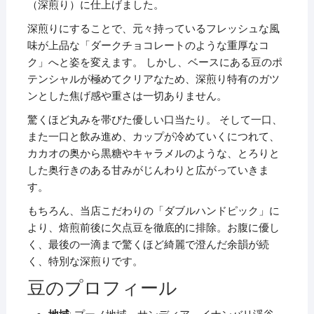
（深煎り）に仕上げました。
深煎りにすることで、元々持っているフレッシュな風
味が上品な「ダークチョコレートのような重厚なコ
ク」へと姿を変えます。 しかし、ベースにある豆のポ
テンシャルが極めてクリアなため、深煎り特有のガツ
ンとした焦げ感や重さは一切ありません。
驚くほど丸みを帯びた優しい口当たり。 そして一口、
また一口と飲み進め、カップが冷めていくにつれて、
カカオの奥から黒糖やキャラメルのような、とろりと
した奥行きのある甘みがじんわりと広がっていきま
す。
もちろん、当店こだわりの「ダブルハンドピック」に
より、焙煎前後に欠点豆を徹底的に排除。お腹に優し
く、最後の一滴まで驚くほど綺麗で澄んだ余韻が続
く、特別な深煎りです。
豆のプロフィール