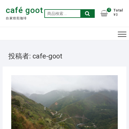
Skip
café goot
to
0
Total
検
¥0
content
自家焙煎珈琲
索
対
象:
投稿者:
cafe-goot
2026
年7
月17
日