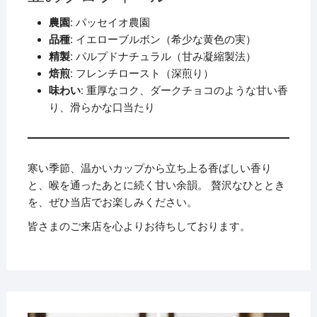
農園:
パッセイオ農園
品種:
イエローブルボン（希少な黄色の実）
精製:
パルプドナチュラル（甘み凝縮製法）
焙煎:
フレンチロースト（深煎り）
味わい:
重厚なコク、ダークチョコのような甘い香
り、滑らかな口当たり
寒い季節、温かいカップから立ち上る香ばしい香り
と、喉を通ったあとに続く甘い余韻。 贅沢なひととき
を、ぜひ当店でお楽しみください。
皆さまのご来店を心よりお待ちしております。