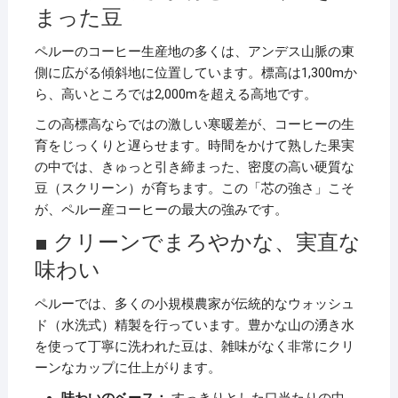
まった豆
ペルーのコーヒー生産地の多くは、アンデス山脈の東
側に広がる傾斜地に位置しています。標高は1,300mか
ら、高いところでは2,000mを超える高地です。
この高標高ならではの激しい寒暖差が、コーヒーの生
育をじっくりと遅らせます。時間をかけて熟した果実
の中では、きゅっと引き締まった、密度の高い硬質な
豆（スクリーン）が育ちます。この「芯の強さ」こそ
が、ペルー産コーヒーの最大の強みです。
■ クリーンでまろやかな、実直な
味わい
ペルーでは、多くの小規模農家が伝統的なウォッシュ
ド（水洗式）精製を行っています。豊かな山の湧き水
を使って丁寧に洗われた豆は、雑味がなく非常にクリ
ーンなカップに仕上がります。
味わいのベース：
すっきりとした口当たりの中