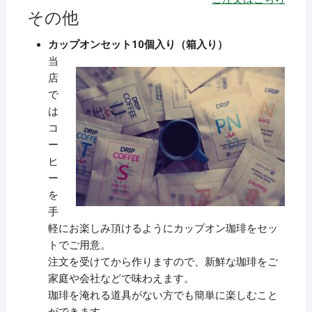
その他
カップオンセット10個入り（箱入り）
当
店
で
は
コ
ー
ヒ
ー
を
手
軽にお楽しみ頂けるようにカップオン珈琲をセッ
トでご用意。
注文を受けてから作りますので、新鮮な珈琲をご
家庭や会社などで味わえます。
珈琲を淹れる道具がない方でも簡単に楽しむこと