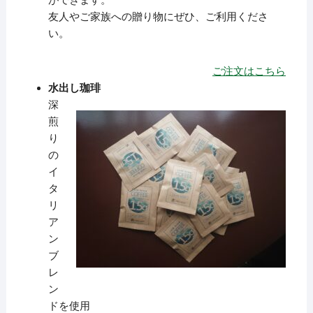
ができます。
友人やご家族への贈り物にぜひ、ご利用くださ
い。
ご注文はこちら
水出し珈琲
深
煎
り
の
イ
タ
リ
ア
ン
ブ
レ
ン
ドを使用