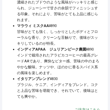
濃縮されたブドウのような風味がハッキリと感じ
られ、ジューシーで甘さの余韻でフィニッシュす
る印象。それにより、苦味がとても上品に感じら
れます。
マラウィ ミスクAA
¥890
甘味がとても強く、しっかりとしたボディとフロ
ーラルな香り、クリーンな舌触りで、後味がスッ
キリしているのが特長。
インディアAPAA ジュリアンピーク農園
¥890
インドで栽培されたアラビカコーヒーの最高グレ
ードAAであり、爽快なビター感、苦味の中のまろ
やかな酸味。ナッツや、ほのかに香るスパイス系
の風味を楽しめます。
イタリアンブレンド
¥830
ブラジル、ケニア、インディアをブレンド。コク
と上品な苦味を堪能でき、それでいて、後味はと
ても爽やか。
ご注文はこちら