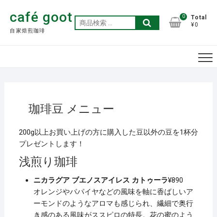
Skip
café goot
to
0
Total
検
¥0
content
自家焙煎珈琲
索
対
象:
珈琲豆 メニュー
200g以上お買い上げの方に購入した豆以外の豆を1杯分
プレゼントします！
浅煎り珈琲
ニカラグア ブエノスアイレス カトゥーラ
¥890
オレンジやパパイヤなどの風味を軸に香ばしいア
ーモンドのようなアロマも感じられ、繊細で奥行
き感のある風味がススピロの特長。花の蜜のよう