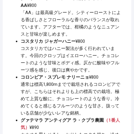
AA
¥800
「AA」は最高級グレード。シティーローストによ
る香ばしさとフローラルな香りのバランスが取れ
ています。アフターでは、柑橘のようなニュアン
スと甘味が楽しめます。
コスタリカ ジャガーハニー
¥800
コスタリカではハニー製法が多く行われていま
す。今回のクロップはイエローハニー。チョコレ
ートのような甘味とボディ感。仄かに酸味やフル
ーツ感を感じ、後口は爽やかです。
コロンビア・スプレモ ナリーニョ
¥800
通常は標高1,800mまでで栽培されるコロンビアで
すが、こちらはそれよりも上の標高での栽培。極
めて上質な酸に、チョコレートのような香り。冷
めてくると感じるフルーツのような甘さ。扱って
いる店舗が少ないレアな銘柄。
グァテマラ アンティグア ラ・クプラ農園
（1番人
気）
¥890