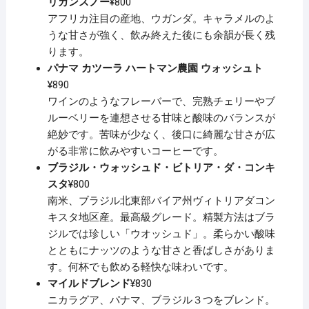
リカンスノー
¥800
アフリカ注目の産地、ウガンダ。キャラメルのよ
うな甘さが強く、飲み終えた後にも余韻が長く残
ります。
パナマ カツーラ ハートマン農園 ウォッシュト
¥890
ワインのようなフレーバーで、完熟チェリーやブ
ルーベリーを連想させる甘味と酸味のバランスが
絶妙です。苦味が少なく、後口に綺麗な甘さが広
がる非常に飲みやすいコーヒーです。
ブラジル・ウォッシュド・ビトリア・ダ・コンキ
スタ
¥800
南米、ブラジル北東部バイア州ヴィトリアダコン
キスタ地区産。最高級グレード。精製方法はブラ
ジルでは珍しい「ウオッシュド」。柔らかい酸味
とともにナッツのような甘さと香ばしさがありま
す。何杯でも飲める軽快な味わいです。
マイルドブレンド
¥830
ニカラグア、パナマ、ブラジル３つをブレンド。