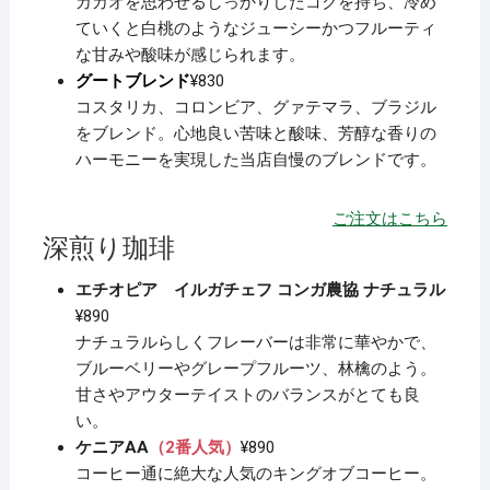
カカオを思わせるしっかりしたコクを持ち、冷め
ていくと白桃のようなジューシーかつフルーティ
な甘みや酸味が感じられます。
グートブレンド
¥830
コスタリカ、コロンビア、グァテマラ、ブラジル
をブレンド。心地良い苦味と酸味、芳醇な香りの
ハーモニーを実現した当店自慢のブレンドです。
ご注文はこちら
深煎り珈琲
エチオピア イルガチェフ コンガ農協 ナチュラル
¥890
ナチュラルらしくフレーバーは非常に華やかで、
ブルーベリーやグレープフルーツ、林檎のよう。
甘さやアウターテイストのバランスがとても良
い。
ケニアAA
（2番人気）
¥890
コーヒー通に絶大な人気のキングオブコーヒー。