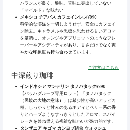
バランスが良く、酸味、苦味に突出していない
「マイルド」な味わい
メキシコ チアパス カフェインレス
¥89
0
科学的な溶媒を一切しようせず、安全にカフェイ
ン除去。キャラメルや黒糖を思わせる甘いアロマ
を基調に、オレンジやアプリコットのようなフレ
ーバーやアシディティがあり、甘さだけでなく爽
やかな印象度も持ち合わせています。
ご注文はこちら
中深煎り珈琲
インドネシア マンデリン タノバタック
¥890
【バッハグループ専用ロット】「タノバタック
（民族の大地の意味）」は希少性が高いアラビカ
種。しっかりと甘みのあるボディとベリー系の香
りとハーブようなすっきりとしたアロマ、スパイ
シーさを兼ね備える複雑な味わいが魅力的です。
タンザニア キゴマ カンヨブ組合 ウォッシュ