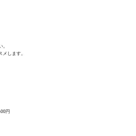
い。
スメします。
00円