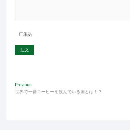
承諾
投
Previous
Previous
post:
世界で一番コーヒーを飲んでいる国とは！？
稿
ナ
ビ
ゲ