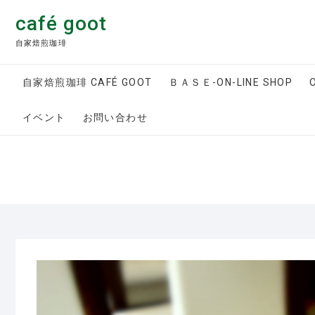
Skip
café goot
to
content
自家焙煎珈琲
自家焙煎珈琲 CAFÉ GOOT
ＢＡＳＥ-ON-LINE SHOP
イベント
お問い合わせ