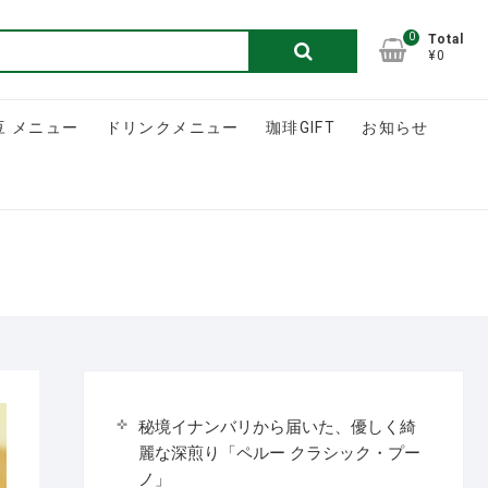
0
検
Total
¥0
索
対
象:
豆 メニュー
ドリンクメニュー
珈琲GIFT
お知らせ
秘境イナンバリから届いた、優しく綺
麗な深煎り「ペルー クラシック・プー
ノ」