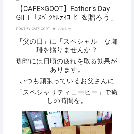
【CAFE×GOOT】Father’s Day
GIFT「ｽﾍﾟｼｬﾙﾃｨｺｰﾋｰを贈ろう」
POST BY
CAFE-GOOT
お知らせ
「父の日」に「スペシャル」な珈
琲を贈りませんか？
珈琲には日頃の疲れを取る効果が
あります。
いつも頑張っているお父さんに
「スペシャリティコーヒー」で癒
しの時間を。