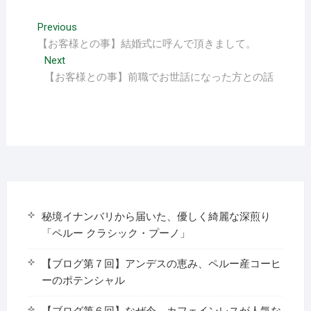
投
Previous
Previous
post:
【お客様との事】結婚式に呼んで頂きまして。
稿
Next
Next
ナ
post:
【お客様との事】前職でお世話になった方との話
ビ
ゲ
ー
シ
ョ
ン
秘境イナンバリから届いた、優しく綺麗な深煎り
「ペルー クラシック・プーノ」
【ブログ第７回】アンデスの恵み、ペルー産コーヒ
ーのポテンシャル
【ブログ第６回】なぜ今、カフェインレスが人気な