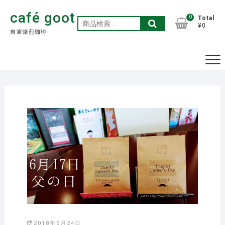
Skip
café goot
to
0
Total
検
¥0
content
自家焙煎珈琲
索
対
象:
2018年5月24日