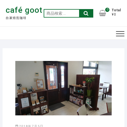
Skip
café goot
to
0
Total
検
¥0
content
自家焙煎珈琲
索
対
象:
2018年7月5日