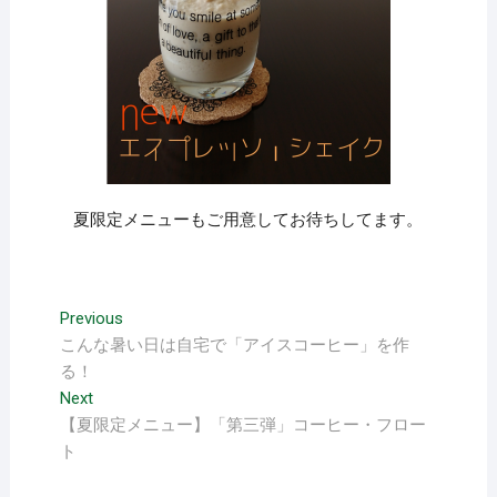
夏限定メニューもご用意してお待ちしてます。
投
Previous
Previous
post:
こんな暑い日は自宅で「アイスコーヒー」を作
稿
る！
ナ
Next
Next
ビ
post:
【夏限定メニュー】「第三弾」コーヒー・フロー
ト
ゲ