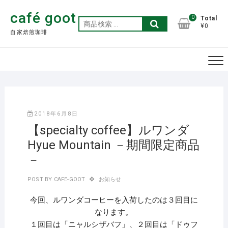
Skip
café goot
to
0
Total
検
¥0
content
自家焙煎珈琲
索
対
象:
2018年6月8日
【specialty coffee】ルワンダ
Hyue Mountain －期間限定商品
－
POST BY
CAFE-GOOT
お知らせ
今回、ルワンダコーヒーを入荷したのは３回目に
なります。
１回目は「ニャルシザバフ」、２回目は「ドゥフ