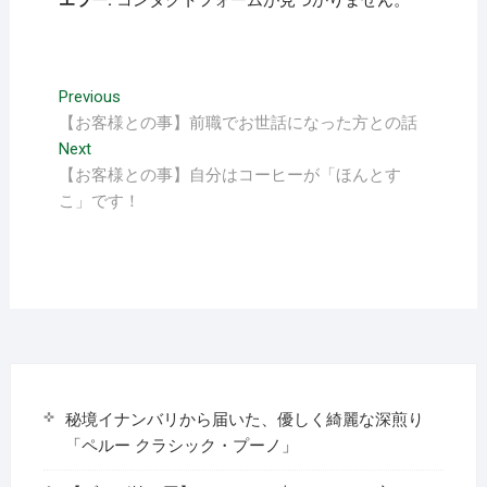
エラー:
コンタクトフォームが見つかりません。
投
Previous
Previous
post:
【お客様との事】前職でお世話になった方との話
稿
Next
Next
ナ
post:
【お客様との事】自分はコーヒーが「ほんとす
ビ
こ」です！
ゲ
ー
シ
ョ
ン
秘境イナンバリから届いた、優しく綺麗な深煎り
「ペルー クラシック・プーノ」