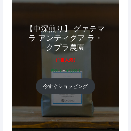
【中深煎り】 グァテマ
ラ アンティグア ラ・
クプラ農園
（1番人気）
価
¥
890
¥
1,840
–
格
帯:
今すぐショッピング
¥890
–
¥1,840