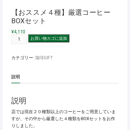
【おススメ４種】厳選コーヒー
BOXセット
¥
4,110
【お
お買い物カゴに追加
ス
ス
カテゴリー:
珈琲GIFT
メ
４
種】
説明
厳
選
コ
説明
ー
ヒ
店では現在２０種類以上のコーヒーをご用意していま
ー
すが、その中から厳選した４種類をBOXセットをお作
BOX
りしました。
セ