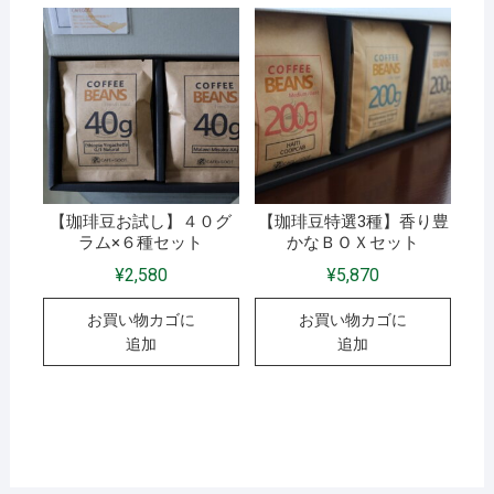
【珈琲豆お試し】４０グ
【珈琲豆特選3種】香り豊
ラム×６種セット
かなＢＯＸセット
¥
2,580
¥
5,870
お買い物カゴに
お買い物カゴに
追加
追加