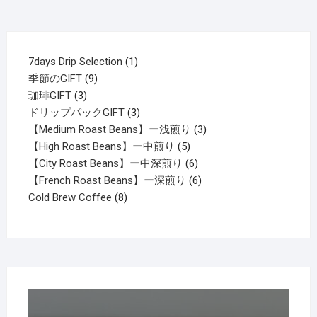
1
7days Drip Selection
1
9
個
季節のGIFT
9
3
個
の
珈琲GIFT
3
個
の
商
3
ドリップパックGIFT
3
の
商
品
個
3
【Medium Roast Beans】ー浅煎り
3
商
品
の
5
個
【High Roast Beans】ー中煎り
5
品
商
個
6
の
【City Roast Beans】ー中深煎り
6
品
の
個
6
商
【French Roast Beans】ー深煎り
6
8
商
の
個
品
Cold Brew Coffee
8
個
品
商
の
の
品
商
商
品
品