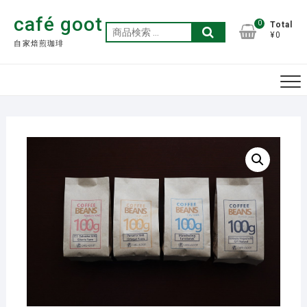
Skip
café goot
to
0
Total
検
¥0
content
自家焙煎珈琲
索
対
象: