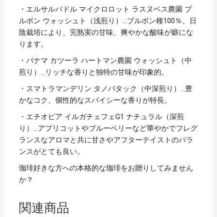
ッ
・エルサルバドル マイクロロット ラスヌベス農園 ブ
ト
ルボン ウォッシュト（浅煎り）…ブルボン種100％。日
個
陰栽培により、完熟実の甘味、爽やかな酸味が癖にな
ります。
・パナマ カツーラ ハートマン農園 ウォッシュト（中
煎り）…リッチな香りと独特の甘味が印象的。
・スマトラマンデリン タノバタック（中深煎り）…豊
かなコク、個性的なスパイシーな香りが特長。
・エチオピア イルガチェフェG1 ナチュラル（深煎
り）…アプリコットやブルーベリーなど華やかでフレグ
ランスなアロマと共に甘さやアフターテイストのバラ
ンスがとても良い。
珈琲好きな方への本格的な珈琲をお贈りしてみません
か？
関連商品