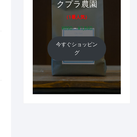
クプラ農園
（1番人気）
価
¥
890
¥
1,840
–
格
帯:
今すぐショッピン
¥890
–
グ
¥1,840