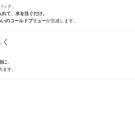
Pack（15g×3）
パック。
個
入れて、水を注ぐだけ。
わいのコールドブリュー
が完成します。
しく
別に
。
めます。