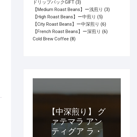
個
の
商
3
ドリップパックGIFT
3
の
商
品
個
3
【Medium Roast Beans】ー浅煎り
3
商
品
の
5
個
【High Roast Beans】ー中煎り
5
品
商
個
6
の
【City Roast Beans】ー中深煎り
6
品
の
個
6
商
【French Roast Beans】ー深煎り
6
8
商
の
個
品
Cold Brew Coffee
8
個
品
商
の
の
品
商
商
品
品
【中深煎り】 グ
ァテマラ アン
ティグア ラ・