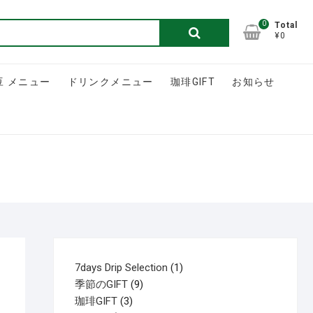
0
検
Total
¥0
索
対
象:
豆 メニュー
ドリンクメニュー
珈琲GIFT
お知らせ
1
7days Drip Selection
1
9
個
季節のGIFT
9
）
3
個
の
珈琲GIFT
3