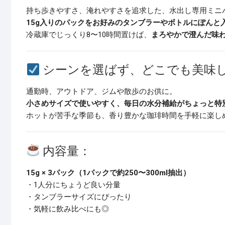
持ち歩きやすさ、淹れやすさを追求した、水出し専用ミニ
15g入りのパックをお好みのタンブラーやボトルにぽんと
冷蔵庫でじっくり8〜10時間置けば、
まろやかで澄んだ味
シーンを選ばず、どこでも美味
通勤時、アウトドア、ジムや散歩のお供に。
小さめサイズで使いやすく、毎日の水分補給がちょっと特
ホットが苦手な季節も、香り豊かな珈琲時間を手軽に楽し
内容量：
15g × 3パック（1パックで約250〜300ml抽出）
・1人分にちょうど良い分量
・タンブラーサイズにぴったり
・気軽に飲み比べにも◎