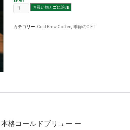
¥
680
【マ
お買い物カゴに追加
イ
タ
カテゴリー:
Cold Brew Coffee
,
季節のGIFT
ン
ブ
ラ
ー
で
淹
れ
る
珈
琲
時
間】
Cold
Brew
に本格コールドブリュー ー
Coffee