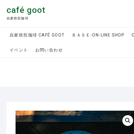
Skip
café goot
to
content
自家焙煎珈琲
自家焙煎珈琲 CAFÉ GOOT
ＢＡＳＥ-ON-LINE SHOP
イベント
お問い合わせ