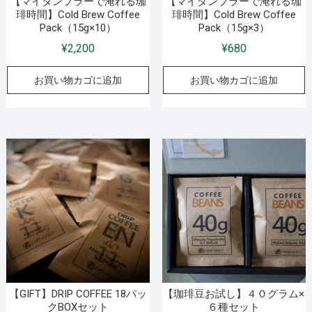
【マイタンブラーで淹れる珈
【マイタンブラーで淹れる珈
琲時間】Cold Brew Coffee
琲時間】Cold Brew Coffee
ン
Pack（15g×10）
Pack（15g×3）
が
あ
¥
2,200
¥
680
り
お買い物カゴに追加
お買い物カゴに追加
ま
す。
オ
プ
シ
ョ
ン
は
商
品
ペ
ー
ジ
【GIFT】DRIP COFFEE 18パッ
【珈琲豆お試し】４０グラム×
か
クBOXセット
６種セット