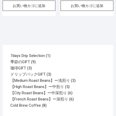
お買い物カゴに追加
お買い物カゴに追加
1
7days Drip Selection
1
9
個
季節のGIFT
9
3
個
の
珈琲GIFT
3
個
の
商
3
ドリップパックGIFT
3
の
商
品
個
3
【Medium Roast Beans】ー浅煎り
3
商
品
の
5
個
【High Roast Beans】ー中煎り
5
品
商
個
6
の
【City Roast Beans】ー中深煎り
6
品
の
個
6
商
【French Roast Beans】ー深煎り
6
8
商
の
個
品
Cold Brew Coffee
8
個
品
商
の