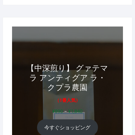
の
品
商
商
品
品
【中深煎り】 グァテマ
ラ アンティグア ラ・
クプラ農園
（1番人気）
価
¥
890
¥
1,840
–
格
帯:
今すぐショッピング
¥890
–