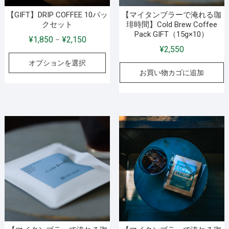
【GIFT】DRIP COFFEE 10パッ
【マイタンブラーで淹れる珈
クセット
琲時間】Cold Brew Coffee
Pack GIFT（15g×10）
価
¥
1,850
¥
2,150
–
¥
2,550
格
こ
オプションを選択
帯:
の
お買い物カゴに追加
¥1,850
商
–
品
¥2,150
に
は
複
数
の
バ
リ
エ
ー
シ
ョ