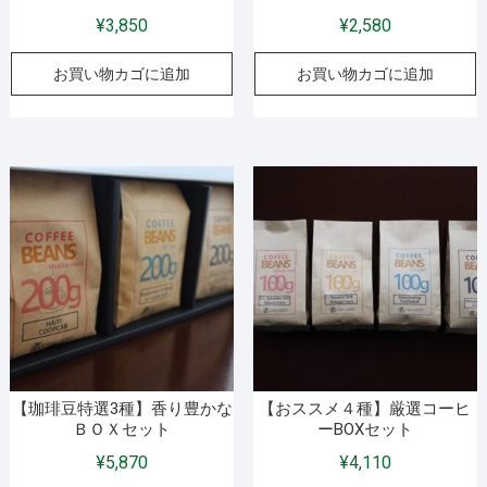
ら
¥
3,850
¥
2,580
選
択
お買い物カゴに追加
お買い物カゴに追加
で
き
ま
す
【珈琲豆特選3種】香り豊かな
【おススメ４種】厳選コーヒ
ＢＯＸセット
ーBOXセット
¥
5,870
¥
4,110