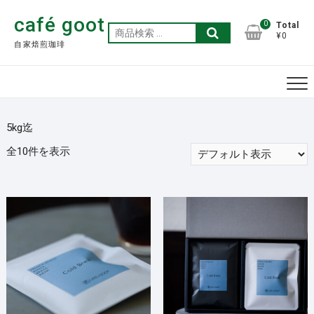
Skip
café goot
to
0
Total
検
¥0
content
自家焙煎珈琲
索
対
象:
5kg迄
全10件を表示